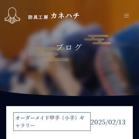
カネハチ
防具工房
ブログ
オーダーメイド甲手（小手）ギ
2025/02/13
ャラリー