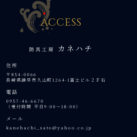
A
CCESS
カネハチ
防具⼯房
住所
〒854-0066
⻑崎県諫早市久⼭町1264-1富⼠ビル２Ｆ右
電話
0957-46-6670
（受付時間 平日9:00〜18:00）
メール
kanehachi_sato@yahoo.co.jp