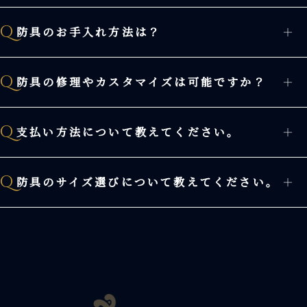
入門用セットには面、胴、小手、足、帯などが含まれま
●
Q
防具のお手入れ方法は？
＋
す。詳細は製品ページをご覧ください。
毎日の使用後には乾いた布で汗を拭き取り、定期的に専
●
Q
防具の修理やカスタマイズは可能ですか？
＋
用クリーナーで清掃してください。
防具の修理やカスタマイズは是非当店にお任せくださ
●
Q
支払い方法について教えてください。
＋
い。詳細についてはお問い合わせください。
クレジットカード、銀行振込、代金引換など、複数の支
●
Q
防具のサイズ選びについて教えてください。
＋
払い方法をご利用いただけます。
防具のサイズは身長や体格に合わせて選びます。詳細は
●
お気軽にお問い合わせください。