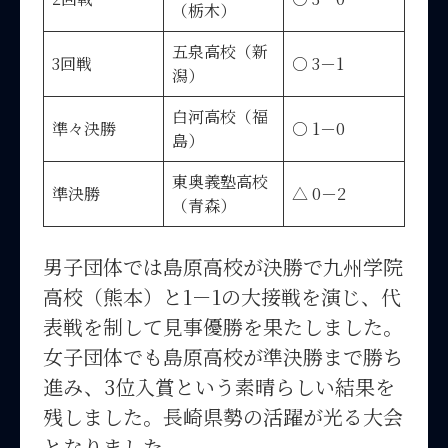
（栃木）
五泉高校（新
3回戦
○ 3－1
潟）
白河高校（福
準々決勝
○ 1－0
島）
東奥義塾高校
準決勝
△ 0－2
（青森）
男子団体では島原高校が決勝で九州学院
高校（熊本）と1－1の大接戦を演じ、代
表戦を制して見事優勝を果たしました。
女子団体でも島原高校が準決勝まで勝ち
進み、3位入賞という素晴らしい結果を
残しました。長崎県勢の活躍が光る大会
となりました。