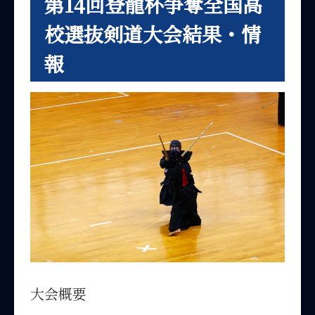
第14回登龍杯争奪全国高
校選抜剣道大会結果・情
報
大会概要