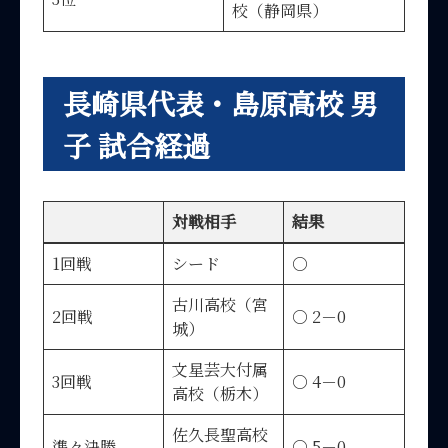
校（静岡県）
長崎県代表・島原高校 男
子 試合経過
対戦相手
結果
1回戦
シード
○
古川高校（宮
2回戦
○ 2－0
城）
文星芸大付属
3回戦
○ 4－0
高校（栃木）
佐久長聖高校
準々決勝
○ 5－0