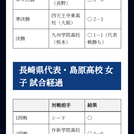
（長野）
四天王寺東高
準決勝
○ 2－1
校（大阪）
九州学院高校
○ 1－1（代表
決勝
（熊本）
戦勝ち）
長崎県代表・島原高校 女
子 試合経過
対戦相手
結果
1回戦
シード
○
作新学院高校
2回戦
○ 3－0