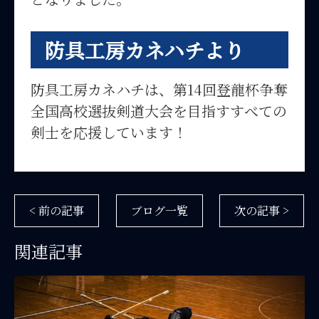
防具工房カネハチより
防具工房カネハチは、第14回登龍杯争奪
全国高校選抜剣道大会を目指すすべての
剣士を応援しています！
< 前の記事
ブログ一覧
次の記事 >
関連記事